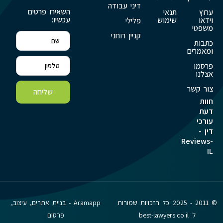
דיני עבודה
השאירו פרטים
ערוץ
תנאי
עכשיו:
וידאו
שימוש
פלילי
משפטי
קניין רוחני
כתבות
ומאמרים
פרסמו
אצלנו
צור קשר
שליחה
חוות
דעת
עורכי
דין -
Reviews-
IL
© 2011 - 2025 כל הזכויות שמורות
Aramapp - בניית אתרים, עיצוב,
ל best-lawyers.co.il
פרסום