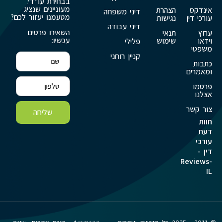
בבחירת עו"ד?
מעוניינים שנציג
אינדקס
הצהרת
דיני משפחה
מטעמנו יעזור לכם?
עורכי דין
נגישות
דיני עבודה
השאירו פרטים
ערוץ
תנאי
עכשיו:
וידאו
שימוש
פלילי
משפטי
קניין רוחני
כתבות
ומאמרים
פרסמו
אצלנו
צור קשר
שליחה
חוות
דעת
עורכי
דין -
Reviews-
IL