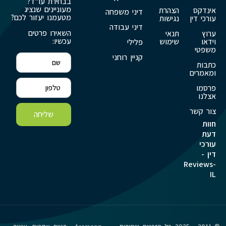
בבחירת עו"ד?
מעוניינים שנציג
אינדקס
הצהרת
דיני משפחה
מטעמנו יעזור לכם?
עורכי דין
נגישות
דיני עבודה
השאירו פרטים
ערוץ
תנאי
עכשיו:
וידאו
שימוש
פלילי
משפטי
קניין רוחני
כתבות
ומאמרים
פרסמו
אצלנו
צור קשר
שליחה
חוות
דעת
עורכי
דין -
Reviews-
IL