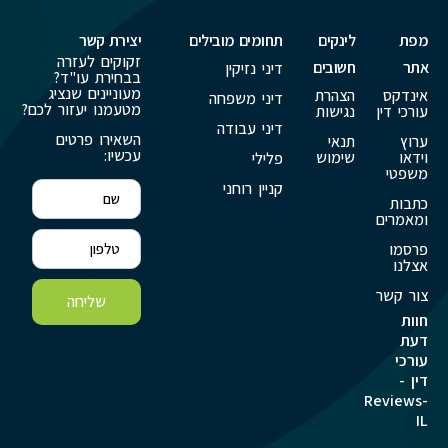
מפת
לינקים
תחומים מובילים
יצירת קשר
זקוקים לעזרה
אתר
חשובים
דיני נזיקין
בבחירת עו"ד?
מעוניינים שנציג
אינדקס
הצהרת
דיני משפחה
מטעמנו יעזור לכם?
עורכי דין
נגישות
דיני עבודה
השאירו פרטים
ערוץ
תנאי
עכשיו:
וידאו
שימוש
פלילי
משפטי
קניין רוחני
כתבות
ומאמרים
פרסמו
אצלנו
צור קשר
שליחה
חוות
דעת
עורכי
דין -
Reviews-
IL