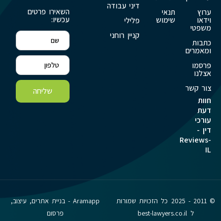
דיני עבודה
השאירו פרטים
ערוץ
תנאי
עכשיו:
וידאו
שימוש
פלילי
משפטי
קניין רוחני
כתבות
ומאמרים
פרסמו
אצלנו
צור קשר
שליחה
חוות
דעת
עורכי
דין -
Reviews-
IL
© 2011 - 2025 כל הזכויות שמורות
Aramapp - בניית אתרים, עיצוב,
ל best-lawyers.co.il
פרסום