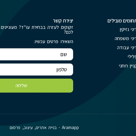
חומים מובילים
יצירת קשר
זקוקים לעזרה בבחירת עו"ד? מעוניינים 
יני נזיקין
לכם?
יני משפחה
השאירו פרטים עכשיו:
יני עבודה
לילי
ניין רוחני
שליחה
Aramapp - בניית אתרים, עיצוב, פרסום