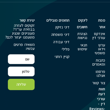
מפת
לינקים
תחומים מובילים
יצירת קשר
זקוקים לעזרה
אתר
חשובים
דיני נזיקין
בבחירת עו"ד?
מעוניינים שנציג
אינדקס
הצהרת
דיני משפחה
מטעמנו יעזור לכם?
עורכי דין
נגישות
דיני עבודה
השאירו פרטים
ערוץ
תנאי
עכשיו:
וידאו
שימוש
פלילי
משפטי
קניין רוחני
כתבות
ומאמרים
פרסמו
אצלנו
צור קשר
שליחה
חוות
דעת
עורכי
דין -
Reviews-