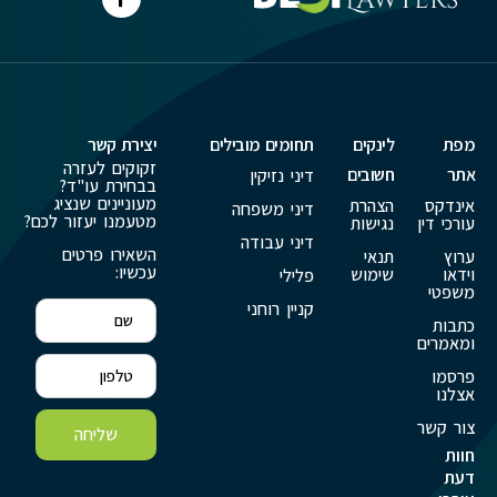
מפת
לינקים
תחומים מובילים
יצירת קשר
זקוקים לעזרה
אתר
חשובים
דיני נזיקין
בבחירת עו"ד?
מעוניינים שנציג
אינדקס
הצהרת
דיני משפחה
מטעמנו יעזור לכם?
עורכי דין
נגישות
דיני עבודה
השאירו פרטים
ערוץ
תנאי
עכשיו:
וידאו
שימוש
פלילי
משפטי
קניין רוחני
כתבות
ומאמרים
פרסמו
אצלנו
צור קשר
שליחה
חוות
דעת