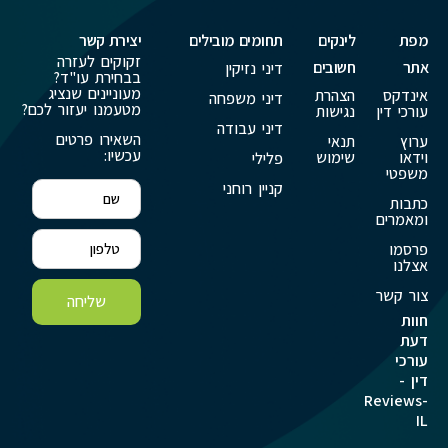
מפת
לינקים
תחומים מובילים
יצירת קשר
זקוקים לעזרה
אתר
חשובים
דיני נזיקין
בבחירת עו"ד?
מעוניינים שנציג
אינדקס
הצהרת
דיני משפחה
מטעמנו יעזור לכם?
עורכי דין
נגישות
דיני עבודה
השאירו פרטים
ערוץ
תנאי
עכשיו:
וידאו
שימוש
פלילי
משפטי
קניין רוחני
כתבות
ומאמרים
פרסמו
אצלנו
צור קשר
שליחה
חוות
דעת
עורכי
דין -
Reviews-
IL