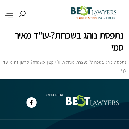
לתוכן
נתפסת נוהג בשכרות?-עו"ד מאיר
סמי
נתפסת נוהג בשכרות? נעצרת מנהלית ע"י קצין משטרה? סרטון זה מיועד
לך!
אנחנו ברשת