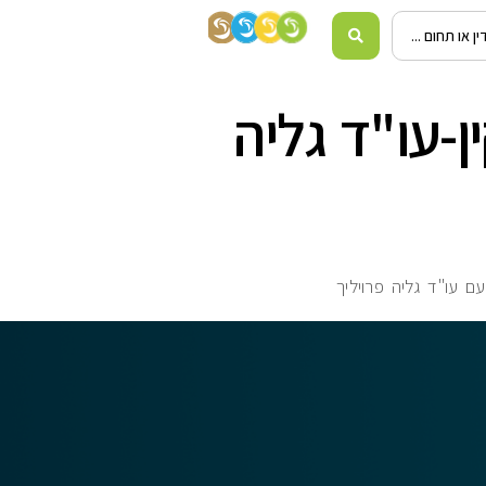
ן-עו"ד גליה
 עו"ד גליה פרויליך