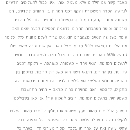
מאבד קשר עם הילדים אלא מעמיק אותו ואינו כבול לתשלומים חודשיים
לגרושה. הסדר המשמורת והיקף זמני השהות בין ההורים לילדיהם, הם
משתנה אחד בקביעת המזונות. המשתנים הנוספים הינם גיל הילדים
וצרכיהם וכושר השתכרות ההורים. לדוגמה הפסיקה קבעה שאם האב
עומד בשלושה תנאים מצטברים הוא אינו צריך לשלם מזונות כלל. כלומר,
אם הילדים נמצאים 50% מהזמן אצל האב, אין שום סיבה שהוא ישלם
גם על 50% האחוזים שבהם הילדים אצל האם. נעשה סדר בתנאים
לתשלום המזונות: תנאי אחד – משמורת משותפת – חלוקת זמנים
שיוויונית בין ההורים. התנאי השני הוא משכורות קרובות בהיקפן בין
ההורים. והתנאי השלישי הוא גילאי הילדים. אם אחד הפרמטרים לא
מתקיים, לדוגמא: האם מרוויחה פחות מהאב – תהיה התחשבות
משמעותית בתשלום המזונות. רוצים לשמוע עוד? אני כאן בשבילכם!
המידע הנ"ל אינו מהווה ייעוץ משפטי או תחליף לו ואינו מהווה המלצה
לנקיטת הליכים או להימנעות מהם. כל המסתמך על המידע בכל דרך
שהיא עושה זאת על אחריותו בלבד ומסיר מעורכי הדין באתר כל