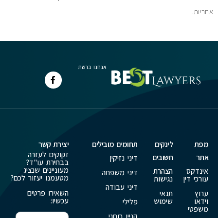
אחריות.
אנחנו ברשת
מפת
לינקים
תחומים מובילים
יצירת קשר
זקוקים לעזרה
אתר
חשובים
דיני נזיקין
בבחירת עו"ד?
מעוניינים שנציג
אינדקס
הצהרת
דיני משפחה
מטעמנו יעזור לכם?
עורכי דין
נגישות
דיני עבודה
השאירו פרטים
ערוץ
תנאי
עכשיו:
וידאו
שימוש
פלילי
משפטי
קניין רוחני