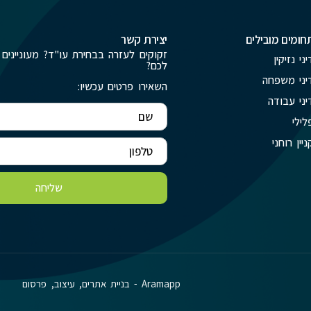
חומים מובילים
יצירת קשר
זקוקים לעזרה בבחירת עו"ד? מעוניינים 
יני נזיקין
לכם?
יני משפחה
השאירו פרטים עכשיו:
יני עבודה
לילי
ניין רוחני
שליחה
Aramapp - בניית אתרים, עיצוב, פרסום