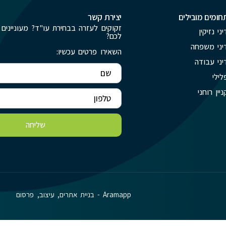
חומים מובילים
יצירת קשר
זקוקים לעזרה בבחירת עו"ד? מעוניינים 
יני נזיקין
לכם?
יני משפחה
השאירו פרטים עכשיו:
יני עבודה
לילי
ניין רוחני
שליחה
Aramapp - בניית אתרים, עיצוב, פרסום