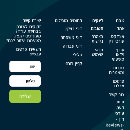
מפת
לינקים
תחומים מובילים
יצירת קשר
זקוקים לעזרה
אתר
חשובים
דיני נזיקין
בבחירת עו"ד?
מעוניינים שנציג
אינדקס
הצהרת
דיני משפחה
מטעמנו יעזור לכם?
עורכי דין
נגישות
דיני עבודה
השאירו פרטים
ערוץ
תנאי
עכשיו:
וידאו
שימוש
פלילי
משפטי
קניין רוחני
כתבות
ומאמרים
פרסמו
אצלנו
צור קשר
שליחה
חוות
דעת
עורכי
דין -
Reviews-