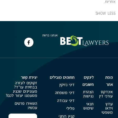
אחריות.
SHOW LESS
אנחנו ברשת
מפת
לינקים
תחומים מובילים
יצירת קשר
זקוקים לעזרה
אתר
חשובים
דיני נזיקין
בבחירת עו"ד?
מעוניינים שנציג
אינדקס
הצהרת
דיני משפחה
מטעמנו יעזור לכם?
עורכי דין
נגישות
דיני עבודה
השאירו פרטים
ערוץ
תנאי
עכשיו:
וידאו
שימוש
פלילי
משפטי
קניין רוחני