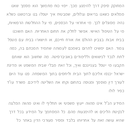
המחוקק סיפק דרך להימנע מכך. ייפוי כוח מתמשך הוא מסמך שאנו
ממלאים כשאנו בריאים וצלולים, שמבטיח איך יטפלו בנו וברכושנו כשלא
נהיה מסוגלים לכך. מי אחראי על הכספים, מי על ההחלטות הרפואיות,
מי על הטיפול האישי. אפשר לחלק את תחום האחריות. האם תשוכנו
בבית אבות בצביון ההולם את אורח חייכם, או תישארו בבית עם מטפל
צמוד. האם ימשיכו לתרום בשמכם לעמותה שתמיד תמכתם בה, כמה
לתת לנכד לנישואים וללימודים באוניברסיטה. מה שחשוב הוא שאתם
תקבעו מי יטפל בעניינכם ואיך, וכל זאת מבלי שבית המשפט או מדינת
ישראל יכנסו אליכם לתוך הבית וליחסים בתוך המשפחה. פנו עוד היום
לעורך דין מוסמך ומנוסה בתחום וקחו את השליטה לידיכם. משרד עו"ד
כפיר לולו
המידע הנ"ל אינו מהווה ייעוץ משפטי או תחליף לו ואינו מהווה המלצה
לנקיטת הליכים או להימנעות מהם. כל המסתמך על המידע בכל דרך
שהיא עושה זאת על אחריותו בלבד ומסיר מעורכי הדין באתר כל