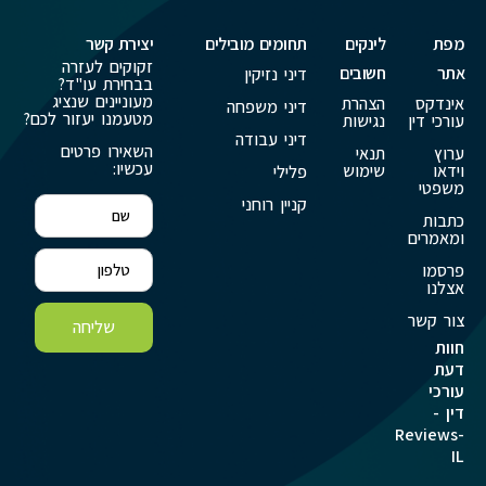
מפת
לינקים
תחומים מובילים
יצירת קשר
זקוקים לעזרה
אתר
חשובים
דיני נזיקין
בבחירת עו"ד?
מעוניינים שנציג
אינדקס
הצהרת
דיני משפחה
מטעמנו יעזור לכם?
עורכי דין
נגישות
דיני עבודה
השאירו פרטים
ערוץ
תנאי
עכשיו:
וידאו
שימוש
פלילי
משפטי
קניין רוחני
כתבות
ומאמרים
פרסמו
אצלנו
צור קשר
שליחה
חוות
דעת
עורכי
דין -
Reviews-
IL