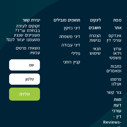
מפת
לינקים
תחומים מובילים
יצירת קשר
זקוקים לעזרה
אתר
חשובים
דיני נזיקין
בבחירת עו"ד?
מעוניינים שנציג
אינדקס
הצהרת
דיני משפחה
מטעמנו יעזור לכם?
עורכי דין
נגישות
דיני עבודה
השאירו פרטים
ערוץ
תנאי
עכשיו:
וידאו
שימוש
פלילי
משפטי
קניין רוחני
כתבות
ומאמרים
פרסמו
אצלנו
צור קשר
שליחה
חוות
דעת
עורכי
דין -
Reviews-