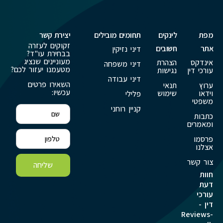
מפת
לינקים
תחומים מובילים
יצירת קשר
זקוקים לעזרה
אתר
חשובים
דיני נזיקין
בבחירת עו"ד?
מעוניינים שנציג
אינדקס
הצהרת
דיני משפחה
מטעמנו יעזור לכם?
עורכי דין
נגישות
דיני עבודה
השאירו פרטים
ערוץ
תנאי
עכשיו:
וידאו
שימוש
פלילי
משפטי
קניין רוחני
כתבות
ומאמרים
פרסמו
אצלנו
צור קשר
שליחה
חוות
דעת
עורכי
דין -
Reviews-