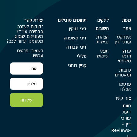
מפת
לינקים
תחומים מובילים
יצירת קשר
זקוקים לעזרה
אתר
חשובים
דיני נזיקין
בבחירת עו"ד?
מעוניינים שנציג
אינדקס
הצהרת
דיני משפחה
מטעמנו יעזור לכם?
עורכי דין
נגישות
דיני עבודה
השאירו פרטים
ערוץ
תנאי
עכשיו:
וידאו
שימוש
פלילי
משפטי
קניין רוחני
כתבות
ומאמרים
פרסמו
אצלנו
צור קשר
שליחה
חוות
דעת
עורכי
דין -
Reviews-
IL