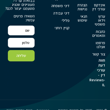
בבחירת עו"ד?
מעוניינים שנציג
אינדקס
הצהרת
דיני משפחה
מטעמנו יעזור לכם?
עורכי דין
נגישות
דיני עבודה
השאירו פרטים
ערוץ
תנאי
עכשיו:
וידאו
שימוש
פלילי
משפטי
קניין רוחני
כתבות
ומאמרים
פרסמו
אצלנו
צור קשר
שליחה
חוות
דעת
עורכי
דין -
Reviews-
IL