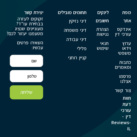
מפת
לינקים
תחומים מובילים
יצירת קשר
זקוקים לעזרה
אתר
חשובים
דיני נזיקין
בבחירת עו"ד?
מעוניינים שנציג
אינדקס
הצהרת
דיני משפחה
מטעמנו יעזור לכם?
עורכי דין
נגישות
דיני עבודה
השאירו פרטים
ערוץ
תנאי
עכשיו:
וידאו
שימוש
פלילי
משפטי
קניין רוחני
כתבות
ומאמרים
פרסמו
אצלנו
צור קשר
שליחה
חוות
דעת
עורכי
דין -
Reviews-
IL