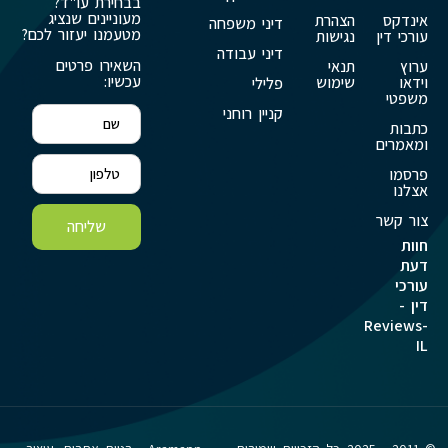
בבחירת עו"ד?
מעוניינים שנציג
אינדקס
הצהרת
דיני משפחה
מטעמנו יעזור לכם?
עורכי דין
נגישות
דיני עבודה
השאירו פרטים
ערוץ
תנאי
עכשיו:
וידאו
שימוש
פלילי
משפטי
קניין רוחני
כתבות
ומאמרים
פרסמו
אצלנו
צור קשר
שליחה
חוות
דעת
עורכי
דין -
Reviews-
IL