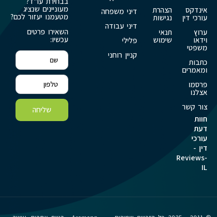
בבחירת עו"ד?
מעוניינים שנציג
אינדקס
הצהרת
דיני משפחה
מטעמנו יעזור לכם?
עורכי דין
נגישות
דיני עבודה
השאירו פרטים
ערוץ
תנאי
עכשיו:
וידאו
שימוש
פלילי
משפטי
קניין רוחני
כתבות
ומאמרים
פרסמו
אצלנו
צור קשר
שליחה
חוות
דעת
עורכי
דין -
Reviews-
IL