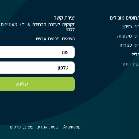
חומים מובילים
יצירת קשר
זקוקים לעזרה בבחירת עו"ד? מעוניינים 
יני נזיקין
לכם?
יני משפחה
השאירו פרטים עכשיו:
יני עבודה
לילי
ניין רוחני
שליחה
Aramapp - בניית אתרים, עיצוב, פרסום