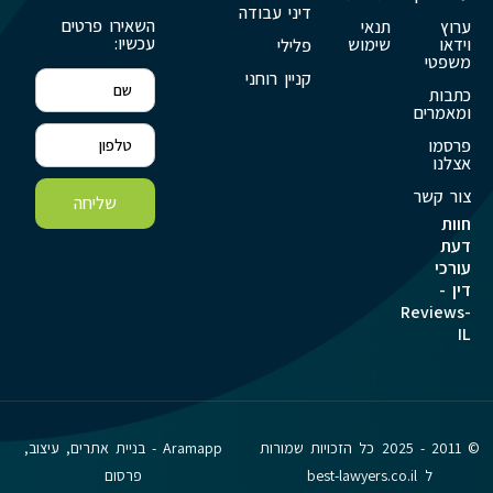
דיני עבודה
השאירו פרטים
ערוץ
תנאי
עכשיו:
וידאו
שימוש
פלילי
משפטי
קניין רוחני
כתבות
ומאמרים
פרסמו
אצלנו
צור קשר
שליחה
חוות
דעת
עורכי
דין -
Reviews-
IL
© 2011 - 2025 כל הזכויות שמורות
Aramapp - בניית אתרים, עיצוב,
ל best-lawyers.co.il
פרסום