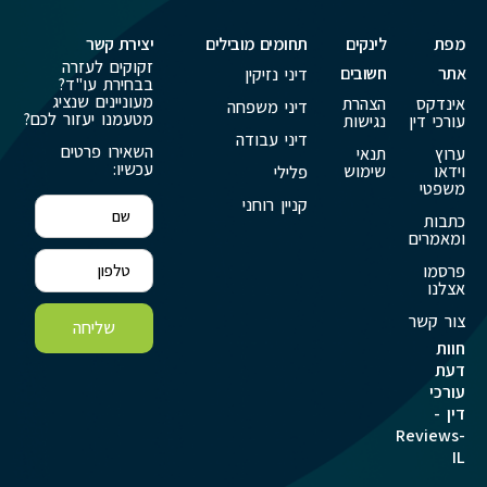
מפת
לינקים
תחומים מובילים
יצירת קשר
זקוקים לעזרה
אתר
חשובים
דיני נזיקין
בבחירת עו"ד?
מעוניינים שנציג
אינדקס
הצהרת
דיני משפחה
מטעמנו יעזור לכם?
עורכי דין
נגישות
דיני עבודה
השאירו פרטים
ערוץ
תנאי
עכשיו:
וידאו
שימוש
פלילי
משפטי
קניין רוחני
כתבות
ומאמרים
פרסמו
אצלנו
צור קשר
שליחה
חוות
דעת
עורכי
דין -
Reviews-
IL