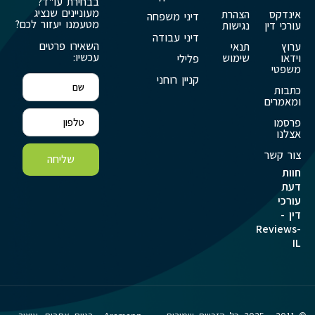
בבחירת עו"ד?
מעוניינים שנציג
אינדקס
הצהרת
דיני משפחה
מטעמנו יעזור לכם?
עורכי דין
נגישות
דיני עבודה
השאירו פרטים
ערוץ
תנאי
עכשיו:
וידאו
שימוש
פלילי
משפטי
קניין רוחני
כתבות
ומאמרים
פרסמו
אצלנו
צור קשר
שליחה
חוות
דעת
עורכי
דין -
Reviews-
IL