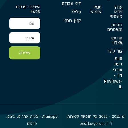
דיני עבודה
השאירו פרטים
ערוץ
תנאי
עכשיו:
וידאו
שימוש
פלילי
משפטי
קניין רוחני
כתבות
ומאמרים
פרסמו
אצלנו
צור קשר
שליחה
חוות
דעת
עורכי
דין -
Reviews-
IL
© 2011 - 2025 כל הזכויות שמורות
Aramapp - בניית אתרים, עיצוב,
ל best-lawyers.co.il
פרסום