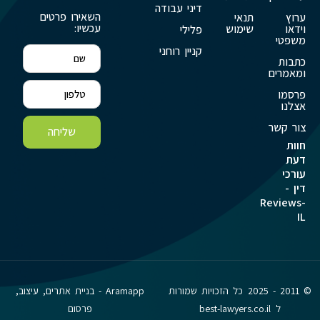
דיני עבודה
השאירו פרטים
ערוץ
תנאי
עכשיו:
וידאו
שימוש
פלילי
משפטי
קניין רוחני
כתבות
ומאמרים
פרסמו
אצלנו
צור קשר
שליחה
חוות
דעת
עורכי
דין -
Reviews-
IL
© 2011 - 2025 כל הזכויות שמורות
Aramapp - בניית אתרים, עיצוב,
ל best-lawyers.co.il
פרסום