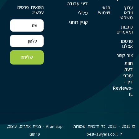
דיני עבודה
השאירו פרטים
ערוץ
תנאי
עכשיו:
וידאו
שימוש
פלילי
משפטי
קניין רוחני
כתבות
ומאמרים
פרסמו
אצלנו
צור קשר
שליחה
חוות
דעת
עורכי
דין -
Reviews-
IL
© 2011 - 2025 כל הזכויות שמורות
Aramapp - בניית אתרים, עיצוב,
ל best-lawyers.co.il
פרסום