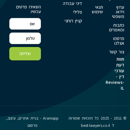
דיני עבודה
השאירו פרטים
ערוץ
תנאי
עכשיו:
וידאו
שימוש
פלילי
משפטי
קניין רוחני
כתבות
ומאמרים
פרסמו
אצלנו
צור קשר
שליחה
חוות
דעת
עורכי
דין -
Reviews-
IL
© 2011 - 2025 כל הזכויות שמורות
Aramapp - בניית אתרים, עיצוב,
ל best-lawyers.co.il
פרסום