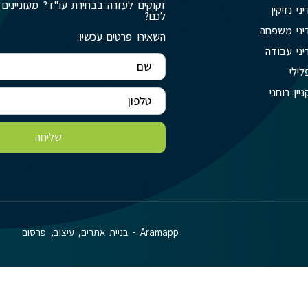
זקוקים לעזרה בבחירת עו"ד? מעוניינים 
יני נזיקין
לכם?
יני משפחה
השאירו פרטים עכשיו:
יני עבודה
לילי
ניין רוחני
שליחה
Aramapp - בניית אתרים, עיצוב, פרסום