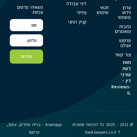
דיני עבודה
השאירו פרטים
ערוץ
תנאי
עכשיו:
וידאו
שימוש
פלילי
משפטי
קניין רוחני
כתבות
ומאמרים
פרסמו
אצלנו
צור קשר
שליחה
חוות
דעת
עורכי
דין -
Reviews-
IL
© 2011 - 2025 כל הזכויות שמורות
Aramapp - בניית אתרים, עיצוב,
ל best-lawyers.co.il
פרסום