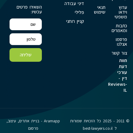
דיני עבודה
השאירו פרטים
ערוץ
תנאי
עכשיו:
וידאו
שימוש
פלילי
משפטי
קניין רוחני
כתבות
ומאמרים
פרסמו
אצלנו
צור קשר
שליחה
חוות
דעת
עורכי
דין -
Reviews-
IL
© 2011 - 2025 כל הזכויות שמורות
Aramapp - בניית אתרים, עיצוב,
ל best-lawyers.co.il
פרסום