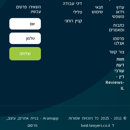
דיני עבודה
השאירו פרטים
ערוץ
תנאי
עכשיו:
וידאו
שימוש
פלילי
משפטי
קניין רוחני
כתבות
ומאמרים
פרסמו
אצלנו
צור קשר
שליחה
חוות
דעת
עורכי
דין -
Reviews-
IL
© 2011 - 2025 כל הזכויות שמורות
Aramapp - בניית אתרים, עיצוב,
ל best-lawyers.co.il
פרסום