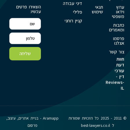
דיני עבודה
השאירו פרטים
ערוץ
תנאי
עכשיו:
וידאו
שימוש
פלילי
משפטי
קניין רוחני
כתבות
ומאמרים
פרסמו
אצלנו
צור קשר
שליחה
חוות
דעת
עורכי
דין -
Reviews-
IL
© 2011 - 2025 כל הזכויות שמורות
Aramapp - בניית אתרים, עיצוב,
ל best-lawyers.co.il
פרסום