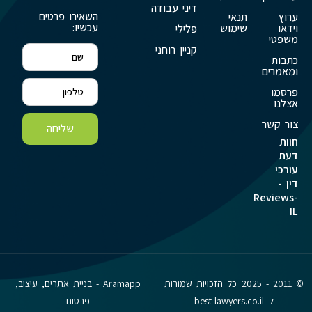
דיני עבודה
השאירו פרטים
ערוץ
תנאי
עכשיו:
וידאו
שימוש
פלילי
משפטי
קניין רוחני
כתבות
ומאמרים
פרסמו
אצלנו
צור קשר
שליחה
חוות
דעת
עורכי
דין -
Reviews-
IL
© 2011 - 2025 כל הזכויות שמורות
Aramapp - בניית אתרים, עיצוב,
ל best-lawyers.co.il
פרסום