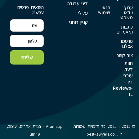
דיני עבודה
השאירו פרטים
ערוץ
תנאי
עכשיו:
וידאו
שימוש
פלילי
משפטי
קניין רוחני
כתבות
ומאמרים
פרסמו
אצלנו
צור קשר
שליחה
חוות
דעת
עורכי
דין -
Reviews-
IL
© 2011 - 2025 כל הזכויות שמורות
Aramapp - בניית אתרים, עיצוב,
ל best-lawyers.co.il
פרסום