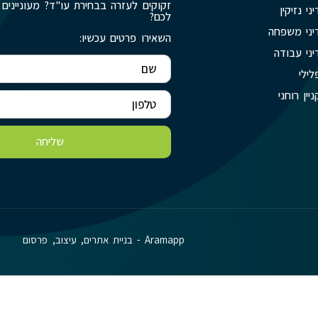
זקוקים לעזרה בבחירת עו"ד? מעוניינים 
יני נזיקין
לכם?
יני משפחה
השאירו פרטים עכשיו:
יני עבודה
לילי
ניין רוחני
שליחה
Aramapp - בניית אתרים, עיצוב, פרסום