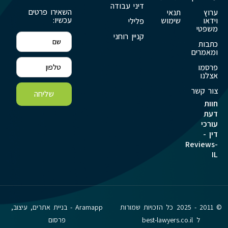
דיני עבודה
השאירו פרטים
ערוץ
תנאי
עכשיו:
וידאו
שימוש
פלילי
משפטי
קניין רוחני
כתבות
ומאמרים
פרסמו
אצלנו
צור קשר
שליחה
חוות
דעת
עורכי
דין -
Reviews-
IL
© 2011 - 2025 כל הזכויות שמורות
Aramapp - בניית אתרים, עיצוב,
ל best-lawyers.co.il
פרסום