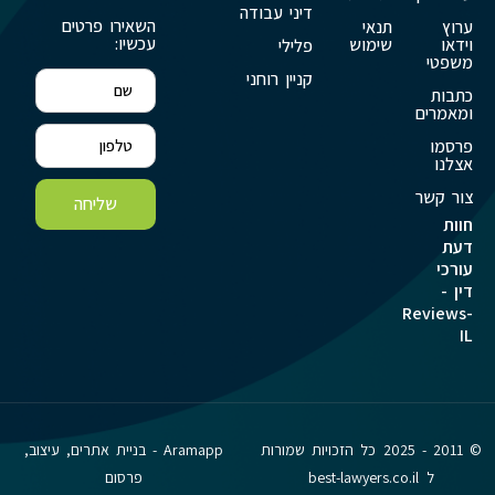
דיני עבודה
השאירו פרטים
ערוץ
תנאי
עכשיו:
וידאו
שימוש
פלילי
משפטי
קניין רוחני
כתבות
ומאמרים
פרסמו
אצלנו
צור קשר
שליחה
חוות
דעת
עורכי
דין -
Reviews-
IL
© 2011 - 2025 כל הזכויות שמורות
Aramapp - בניית אתרים, עיצוב,
ל best-lawyers.co.il
פרסום