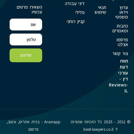
דיני עבודה
השאירו פרטים
ערוץ
תנאי
עכשיו:
וידאו
שימוש
פלילי
משפטי
קניין רוחני
כתבות
ומאמרים
פרסמו
אצלנו
צור קשר
שליחה
חוות
דעת
עורכי
דין -
Reviews-
IL
© 2011 - 2025 כל הזכויות שמורות
Aramapp - בניית אתרים, עיצוב,
ל best-lawyers.co.il
פרסום