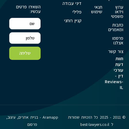
דיני עבודה
השאירו פרטים
ערוץ
תנאי
עכשיו:
וידאו
שימוש
פלילי
משפטי
קניין רוחני
כתבות
ומאמרים
פרסמו
אצלנו
צור קשר
שליחה
חוות
דעת
עורכי
דין -
Reviews-
IL
© 2011 - 2025 כל הזכויות שמורות
Aramapp - בניית אתרים, עיצוב,
ל best-lawyers.co.il
פרסום