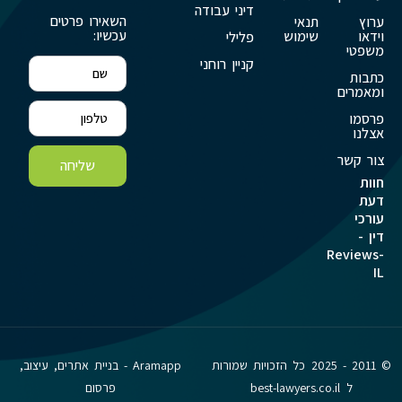
דיני עבודה
השאירו פרטים
ערוץ
תנאי
עכשיו:
וידאו
שימוש
פלילי
משפטי
קניין רוחני
כתבות
ומאמרים
פרסמו
אצלנו
צור קשר
שליחה
חוות
דעת
עורכי
דין -
Reviews-
IL
© 2011 - 2025 כל הזכויות שמורות
Aramapp - בניית אתרים, עיצוב,
ל best-lawyers.co.il
פרסום