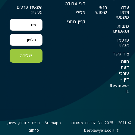
דיני עבודה
השאירו פרטים
ערוץ
תנאי
עכשיו:
וידאו
שימוש
פלילי
משפטי
קניין רוחני
כתבות
ומאמרים
פרסמו
אצלנו
צור קשר
שליחה
חוות
דעת
עורכי
דין -
Reviews-
IL
© 2011 - 2025 כל הזכויות שמורות
Aramapp - בניית אתרים, עיצוב,
ל best-lawyers.co.il
פרסום