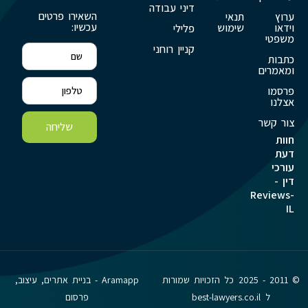
דיני עבודה
השאירו פרטים
ערוץ
תנאי
עכשיו:
וידאו
שימוש
פלילי
משפטי
קניין רוחני
כתבות
ומאמרים
פרסמו
אצלנו
צור קשר
שליחה
חוות
דעת
עורכי
דין -
Reviews-
IL
© 2011 - 2025 כל הזכויות שמורות
Aramapp - בניית אתרים, עיצוב,
ל best-lawyers.co.il
פרסום