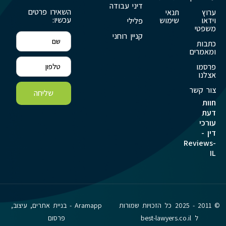
דיני עבודה
השאירו פרטים
ערוץ
תנאי
עכשיו:
וידאו
שימוש
פלילי
משפטי
קניין רוחני
כתבות
ומאמרים
פרסמו
אצלנו
צור קשר
שליחה
חוות
דעת
עורכי
דין -
Reviews-
IL
© 2011 - 2025 כל הזכויות שמורות
Aramapp - בניית אתרים, עיצוב,
ל best-lawyers.co.il
פרסום