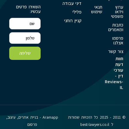
דיני עבודה
השאירו פרטים
ערוץ
תנאי
עכשיו:
וידאו
שימוש
פלילי
משפטי
קניין רוחני
כתבות
ומאמרים
פרסמו
אצלנו
צור קשר
שליחה
חוות
דעת
עורכי
דין -
Reviews-
IL
© 2011 - 2025 כל הזכויות שמורות
Aramapp - בניית אתרים, עיצוב,
ל best-lawyers.co.il
פרסום