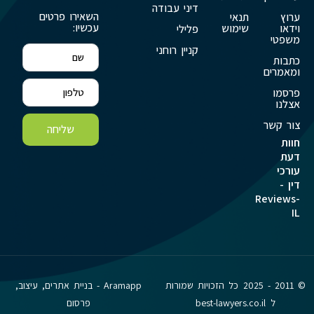
דיני עבודה
השאירו פרטים
ערוץ
תנאי
עכשיו:
וידאו
שימוש
פלילי
משפטי
קניין רוחני
כתבות
ומאמרים
פרסמו
אצלנו
צור קשר
שליחה
חוות
דעת
עורכי
דין -
Reviews-
IL
© 2011 - 2025 כל הזכויות שמורות
Aramapp - בניית אתרים, עיצוב,
ל best-lawyers.co.il
פרסום