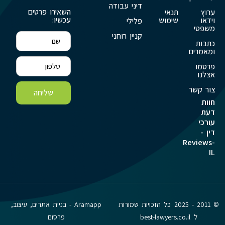
דיני עבודה
השאירו פרטים
ערוץ
תנאי
עכשיו:
וידאו
שימוש
פלילי
משפטי
קניין רוחני
כתבות
ומאמרים
פרסמו
אצלנו
צור קשר
שליחה
חוות
דעת
עורכי
דין -
Reviews-
IL
© 2011 - 2025 כל הזכויות שמורות
Aramapp - בניית אתרים, עיצוב,
ל best-lawyers.co.il
פרסום